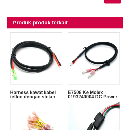
Produk-produk terkait
Harness kawat kabel
E7508 Ke Molex
teflon dengan steker
0193240004 DC Power
peluru dengan
Wires Harness
selubung hitam merah
untuk produk
elektronik yang dapat
disesuaikan