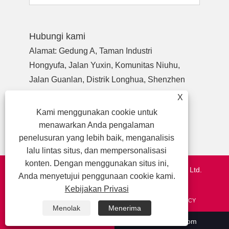
Hubungi kami
Alamat: Gedung A, Taman Industri
Hongyufa, Jalan Yuxin, Komunitas Niuhu,
Jalan Guanlan, Distrik Longhua, Shenzhen
Guangdong, Cina, Kode pos 518110
X
Telp:
+86-755-27990932
Kami menggunakan cookie untuk
Telepon:
+86-13713718026
menawarkan Anda pengalaman
Surel:
wzl@szydr.com
penelusuran yang lebih baik, menganalisis
lalu lintas situs, dan mempersonalisasi
konten. Dengan menggunakan situs ini,
Hak Cipta © 2021 Shenzhen YDR Connector Co., Ltd.
Anda menyetujui penggunaan cookie kami.
http://www.szydr.com/
Kebijakan Privasi
TAUTAN
SITEMAP
RSS
XML
PRIVACY POLICY
Menolak
Menerima
+86-755-27990932
wzl@szydr.com