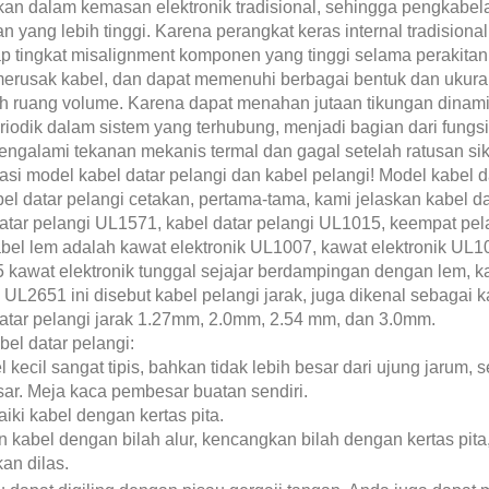
an dalam kemasan elektronik tradisional, sehingga pengkabel
an yang lebih tinggi. Karena perangkat keras internal tradisiona
p tingkat misalignment komponen yang tinggi selama perakitan. 
merusak kabel, dan dapat memenuhi berbagai bentuk dan ukura
 ruang volume. Karena dapat menahan jutaan tikungan dinamis
riodik dalam sistem yang terhubung, menjadi bagian dari fung
ngalami tekanan mekanis termal dan gagal setelah ratusan sik
kasi model kabel datar pelangi dan kabel pelangi! Model kabel d
el datar pelangi cetakan, pertama-tama, kami jelaskan kabel d
atar pelangi UL1571, kabel datar pelangi UL1015, keempat pelan
bel lem adalah kawat elektronik UL1007, kawat elektronik UL10
kawat elektronik tunggal sejajar berdampingan dengan lem, kab
 UL2651 ini disebut kabel pelangi jarak, juga dikenal sebagai 
atar pelangi jarak 1.27mm, 2.0mm, 2.54 mm, dan 3.0mm.
abel datar pelangi:
l kecil sangat tipis, bahkan tidak lebih besar dari ujung jarum
r. Meja kaca pembesar buatan sendiri.
aiki kabel dengan kertas pita.
n kabel dengan bilah alur, kencangkan bilah dengan kertas pita
an dilas.