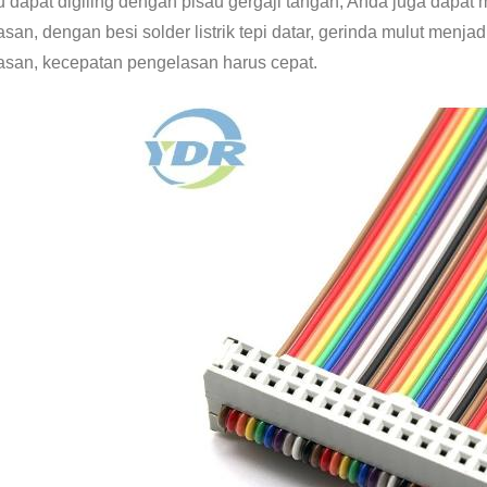
u dapat digiling dengan pisau gergaji tangan, Anda juga dapat
san, dengan besi solder listrik tepi datar, gerinda mulut menjad
asan, kecepatan pengelasan harus cepat.