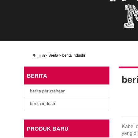
>
Berita
>
berita industri
Rumah
BERITA
beri
berita perusahaan
berita industri
Kabel d
PRODUK BARU
yang di