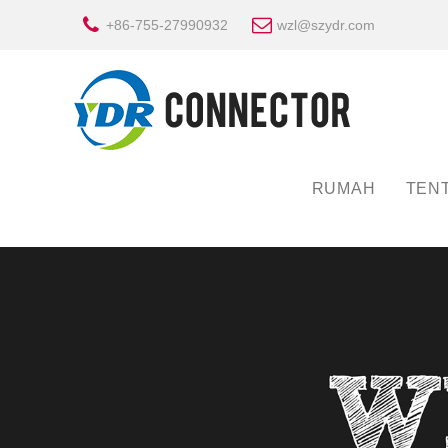
+86-755-27990932
wzl@szydr.com
RUMAH
TEN