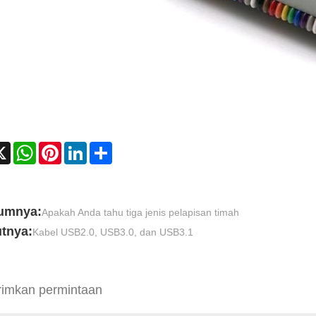
cebook
X
WhatsApp
Pinterest
LinkedIn
Share
umnya:
Apakah Anda tahu tiga jenis pelapisan timah
utnya:
Kabel USB2.0, USB3.0, dan USB3.1
rimkan permintaan