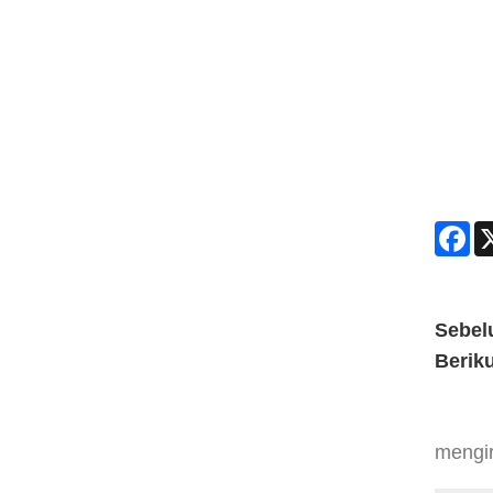
Fa
Sebel
Berik
mengi