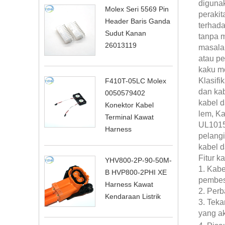
digunak
Molex Seri 5569 Pin
perakit
Header Baris Ganda
terhada
Sudut Kanan
tanpa 
26013119
masalah
atau pe
kaku me
Klasifi
F410T-05LC Molex
dan kab
0050579402
kabel d
Konektor Kabel
lem, Ka
Terminal Kawat
UL1015 
Harness
pelangi
kabel d
Fitur k
YHV800-2P-90-50M-
1. Kabe
B HVP800-2PHI XE
pembesa
Harness Kawat
2. Perb
Kendaraan Listrik
3. Teka
yang ak