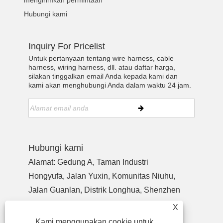
Hubungi kami
Inquiry For Pricelist
Untuk pertanyaan tentang wire harness, cable
harness, wiring harness, dll. atau daftar harga,
silakan tinggalkan email Anda kepada kami dan
kami akan menghubungi Anda dalam waktu 24 jam.
Hubungi kami
Alamat: Gedung A, Taman Industri
Hongyufa, Jalan Yuxin, Komunitas Niuhu,
Jalan Guanlan, Distrik Longhua, Shenzhen
Guangdong, Cina, Kode pos 518110
X
Telp:
+86-755-27990932
Kami menggunakan cookie untuk