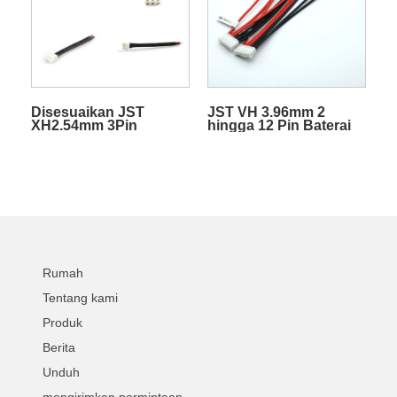
Disesuaikan JST
JST VH 3.96mm 2
XH2.54mm 3Pin
hingga 12 Pin Baterai
Rainbow Cable W /
Kawat Harness dengan
PVC Sheath Terminal
Kabel yang Dapat
Wire Kabel Listrik
Disesuaikan Gesper
Rumah
Tentang kami
Produk
Berita
Unduh
mengirimkan permintaan