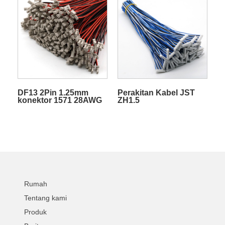
Dapat Disesuaikan
DF13 2Pin 1.25mm
Perakitan Kabel JST
konektor 1571 28AWG
ZH1.5
wire harness LVDS
kabel perakitan untuk
produk listrik
Rumah
Tentang kami
Produk