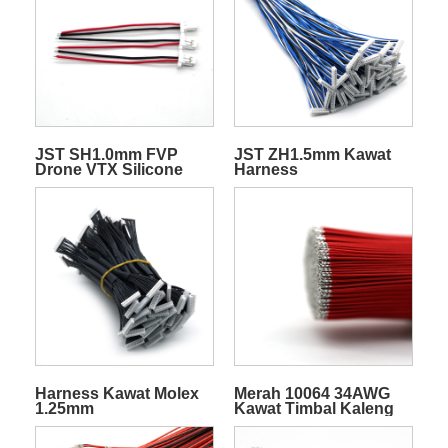
JST SH1.0mm FVP
JST ZH1.5mm Kawat
Drone VTX Silicone
Harness
Quadcopter
Transmitter Video Wire
Harness
Harness Kawat Molex
Merah 10064 34AWG
1.25mm
Kawat Timbal Kaleng
Kawat Listrik Harness
Kabel Terminal Baterai