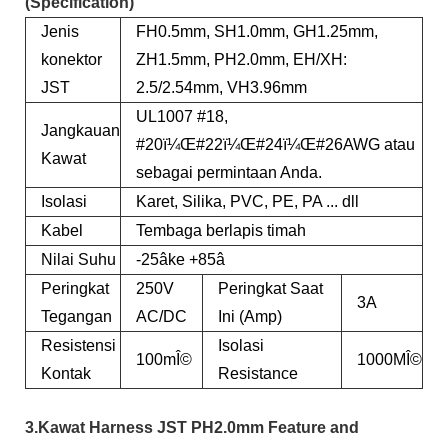
(Specification)
Jenis
FH0.5mm, SH1.0mm, GH1.25mm,
konektor
ZH1.5mm, PH2.0mm, EH/XH:
JST
2.5/2.54mm, VH3.96mm
UL1007 #18,
Jangkauan
#20ï¼Œ#22ï¼Œ#24ï¼Œ#26AWG atau
Kawat
sebagai permintaan Anda.
Isolasi
Karet, Silika, PVC, PE, PA ... dll
Kabel
Tembaga berlapis timah
Nilai Suhu
-25âke +85â
Peringkat
250V
Peringkat Saat
3A
Tegangan
AC/DC
Ini (Amp)
Resistensi
Isolasi
100mÎ©
1000MÎ©
Kontak
Resistance
3.Kawat Harness JST PH2.0mm Feature and